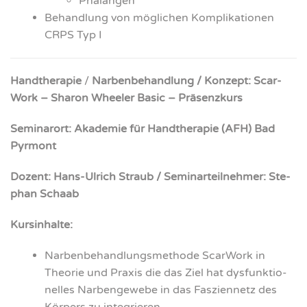
Phal­an­gen
Behand­lung von mög­li­chen Kom­pli­ka­tio­nen
CRPS Typ I
Hand­the­ra­pie
/
Nar­ben­be­hand­lung / Kon­zept: Scar­
Work – Sharon Whee­ler Basic – Prä­senz­kurs
Semi­nar­ort: Aka­de­mie für Hand­the­ra­pie (AFH) Bad
Pyr­mont
Dozent: Hans-Ulrich Straub / Semi­nar­teil­neh­mer: Ste­
phan Schaab
Kurs­in­hal­te:
Nar­ben­be­hand­lungs­me­tho­de Scar­Work in
Theo­rie und Pra­xis die das Ziel hat dys­funk­tio­
nel­les Nar­ben­ge­we­be in das Fas­zi­en­netz des