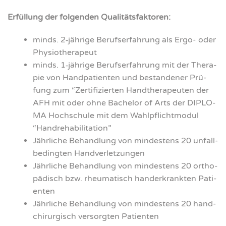
Erfül­lung der fol­gen­den Qua­li­täts­fak­to­ren:
minds. 2‑jährige Berufs­er­fah­rung als Ergo- oder
Phy­sio­the­ra­peut
minds. 1‑jährige Berufs­er­fah­rung mit der The­ra­
pie von Hand­pa­ti­en­ten und bestan­de­ner Prü­
fung zum “Zer­ti­fi­zier­ten Hand­the­ra­peu­ten der
AFH mit oder ohne Bache­lor of Arts der DIPLO­
MA Hoch­schu­le mit dem Wahl­pflicht­mo­dul
“Handreha­bi­li­ta­ti­on”
Jähr­li­che Behand­lung von min­des­tens 20 unfall­
be­ding­ten Hand­ver­let­zun­gen
Jähr­li­che Behand­lung von min­des­tens 20 ortho­
pä­disch bzw. rheu­ma­tisch hand­er­krank­ten Pati­
en­ten
Jähr­li­che Behand­lung von min­des­tens 20 hand­
chir­ur­gisch ver­sorg­ten Pati­en­ten