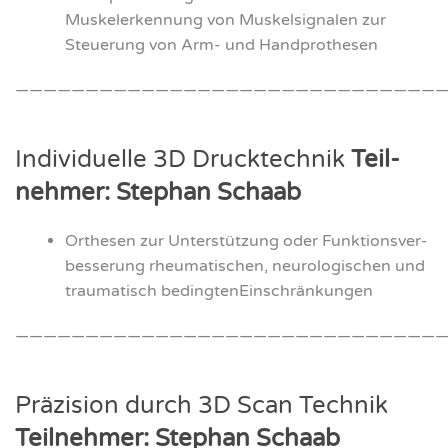
Mus­kel­er­ken­nung von Mus­kel­si­gna­len zur
Steue­rung von Arm- und Hand­pro­the­sen
———————————————————————————————
Indi­vi­du­el­le 3D Druck­tech­nik
Teil­
neh­mer: Ste­phan Schaab
Orthe­sen zur Unter­stüt­zung oder Funk­ti­ons­ver­
bes­se­rung rheu­ma­ti­schen, neu­ro­lo­gi­schen und
trau­ma­tisch beding­ten­Ein­schrän­kun­gen
———————————————————————————————
Prä­zi­si­on durch 3D Scan Tech­nik
Teil­neh­mer: Ste­phan Schaab