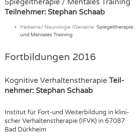
Spie­gel­the­ra­pie / Men­ta­les Trai­ning
Teil­neh­mer: Ste­phan Schaab
Pädiatrie/ Neu­ro­lo­gie /Geriatrie:
Spie­gel­the­ra­pie
und Men­ta­les Trai­ning
Fort­bil­dun­gen 2016
Kogni­ti­ve Ver­hal­tens­the­ra­pie
Teil­
neh­mer: Ste­phan Schaab
Insti­tut für Fort-und Wei­ter­bil­dung in kli­ni­
scher Ver­hal­tens­the­ra­pie (IFVK) in 67087
Bad Dürk­heim