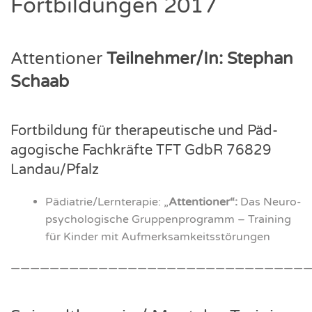
Fort­bil­dun­gen 2017
Atten­tio­ner
Teilnehmer/In: Ste­phan
Schaab
Fort­bil­dung für the­ra­peu­ti­sche und Päd­
ago­gi­sche Fach­kräf­te TFT GdbR 76829
Landau/Pfalz
Pädiatrie/Lernterapie: „
Atten­tio­ner“:
Das Neu­ro­
psy­cho­lo­gi­sche Grup­pen­pro­gramm – Trai­ning
für Kin­der mit Auf­merk­sam­keits­stö­run­gen
———————————————————————————————