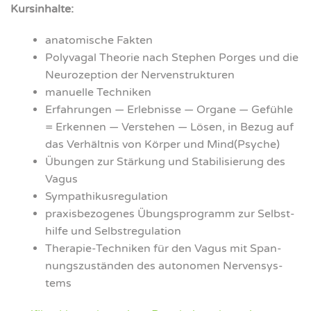
Kurs­in­hal­te:
ana­to­mi­sche Fak­ten
Poly­va­gal Theo­rie nach Ste­phen Por­ges und die
Neu­ro­zep­ti­on der Ner­ven­struk­tu­ren
manu­el­le Tech­ni­ken
Erfah­run­gen — Erleb­nis­se — Orga­ne — Gefüh­le
= Erken­nen — Ver­ste­hen — Lösen, in Bezug auf
das Ver­hält­nis von Kör­per und Mind(Psyche)
Übun­gen zur Stär­kung und Sta­bi­li­sie­rung des
Vagus
Sym­pa­thi­kus­re­gu­la­ti­on
pra­xis­be­zo­ge­nes Übungs­pro­gramm zur Selbst­
hil­fe und Selbst­re­gu­la­ti­on
The­ra­pie-Tech­ni­ken für den Vagus mit Span­
nungs­zu­stän­den des auto­no­men Ner­ven­sys­
tems