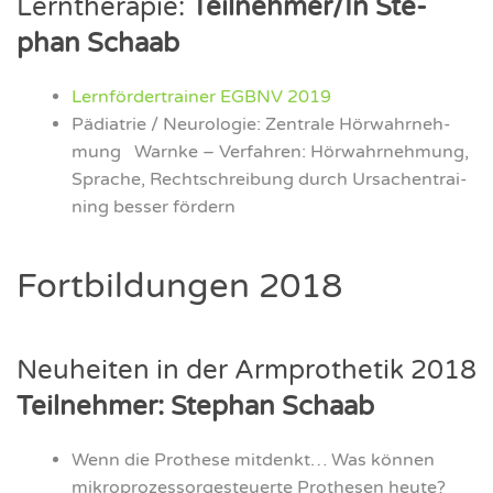
Lern­the­ra­pie:
Teilnehmer/In Ste­
phan Schaab
Lern­för­der­trai­ner EGBNV 2019
Päd­ia­trie / Neu­ro­lo­gie: Zen­tra­le Hör­wahr­neh­
mung Warn­ke – Ver­fah­ren: Hör­wahr­neh­mung,
Spra­che, Recht­schrei­bung durch Ursa­chen­trai­
ning bes­ser för­dern
Fort­bil­dun­gen 2018
Neu­hei­ten in der Arm­pro­the­tik 2018
Teil­neh­mer: Ste­phan Schaab
Wenn die Pro­the­se mit­denkt… Was kön­nen
mikro­pro­zes­sor­ge­steu­er­te Pro­the­sen heu­te?