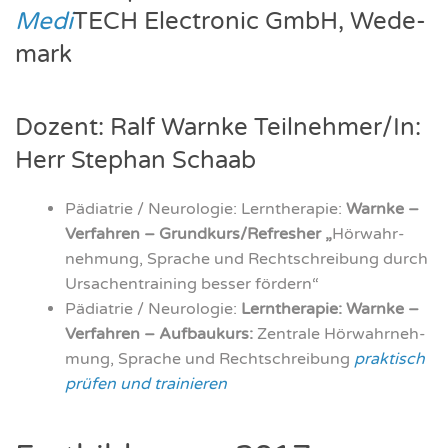
Medi
TECH Elec­tro­nic GmbH, Wede­
mark
Dozent: Ralf Warn­ke Teilnehmer/In:
Herr Ste­phan Schaab
Päd­ia­trie / Neu­ro­lo­gie: Lern­the­ra­pie:
Warn­ke –
Ver­fah­ren – Grundkurs/Refresher „
Hör­wahr­
neh­mung, Spra­che und Recht­schrei­bung durch
Ursa­chen­trai­ning bes­ser för­dern“
Päd­ia­trie / Neu­ro­lo­gie:
Lern­the­ra­pie: Warn­ke –
Ver­fah­ren –
Auf­bau­kurs:
Zen­tra­le Hör­wahr­neh­
mung, Spra­che und Recht­schrei­bung
prak­tisch
prü­fen und trai­nie­ren