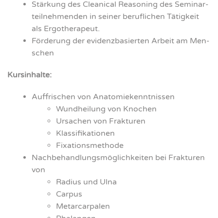
Stär­kung des Clea­ni­cal Reaso­ning des Semi­nar­
teil­neh­men­den in sei­ner beruf­li­chen Tätig­keit
als Ergo­the­ra­peut.
För­de­rung der evi­denz­ba­sier­ten Arbeit am Men­
schen
Kurs­in­hal­te:
Auf­fri­schen von Ana­to­mie­kennt­nis­sen
Wund­hei­lung von Kno­chen
Ursa­chen von Frak­tu­ren
Klas­si­fi­ka­tio­nen
Fix­a­ti­ons­me­tho­de
Nach­be­hand­lungs­mög­lich­kei­ten bei Frak­tu­ren
von
Radi­us und Ulna
Car­pus
Met­ar­car­pa­len