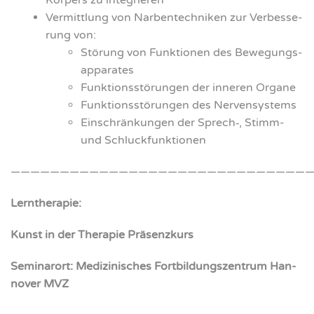
Kör­pers zu inte­grie­ren
Ver­mitt­lung von Nar­ben­tech­ni­ken zur Ver­bes­se­
rung von:
Stö­rung von Funk­tio­nen des Bewe­gungs­
ap­pa­ra­tes
Funk­ti­ons­stö­run­gen der inne­ren Orga­ne
Funk­ti­ons­stö­run­gen des Ner­ven­sys­tems
Ein­schrän­kun­gen der Sprech‑, Stimm-
und Schluck­funk­tio­nen
———————————————————————————————
Lern­the­ra­pie:
Kunst in der The­ra­pie Prä­senz­kurs
Semi­nar­ort: Medi­zi­ni­sches Fort­bil­dungs­zen­trum Han­
no­ver MVZ