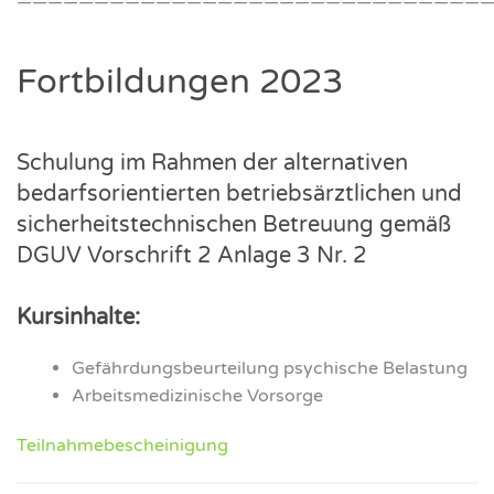
———————————————————————————————
Fort­bil­dun­gen 2023
Schu­lung im Rah­men der alter­na­ti­ven
bedarfs­ori­en­tier­ten betriebs­ärzt­li­chen und
sicher­heits­tech­ni­schen Betreu­ung gemäß
DGUV Vor­schrift 2 Anla­ge 3 Nr. 2
Kurs­in­hal­te:
Gefähr­dungs­be­ur­tei­lung psy­chi­sche Belas­tung
Arbeits­me­di­zi­ni­sche Vor­sor­ge
Teil­nah­me­be­schei­ni­gung