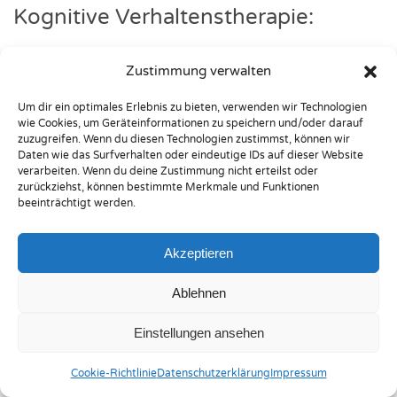
Kogni­ti­ve Ver­hal­tens­the­ra­pie:
Zustimmung verwalten
Teil­neh­mer: Ste­phan Schaab
Um dir ein optimales Erlebnis zu bieten, verwenden wir Technologien
Psych­ia­trie:
Gesprächs­füh­rung und Gesprächs­
wie Cookies, um Geräteinformationen zu speichern und/oder darauf
zuzugreifen. Wenn du diesen Technologien zustimmst, können wir
füh­rungs­trai­ning
Daten wie das Surfverhalten oder eindeutige IDs auf dieser Website
Psych­ia­trie:
Depres­si­on
verarbeiten. Wenn du deine Zustimmung nicht erteilst oder
zurückziehst, können bestimmte Merkmale und Funktionen
Psych­ia­trie:
Per­sön­lich­keits­stö­run­gen
beeinträchtigt werden.
Psych­ia­trie:
Dia­lek­tisch-Beha­vi­ora­le-The­ra­pie
(DBT)
Akzeptieren
Psych­ia­trie:
Angst­zu­stän­de
Psych­ia­trie:
Grup­pen­trai­ning sozia­ler Kom­pe­
Ablehnen
ten­zen
Einstellungen ansehen
Fort­bil­dun­gen 2014
Coo­kie-Richt­li­nie
Daten­schutz­er­klä­rung
Impressum