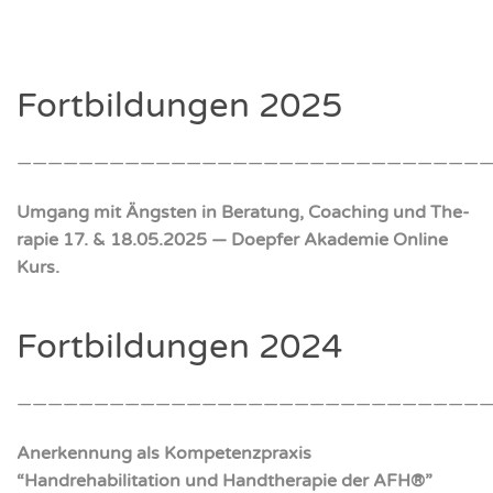
Fort­bil­dun­gen 2025
———————————————————————————————
Umgang mit Ängs­ten in Bera­tung, Coa­ching und The­
ra­pie 17. & 18.05.2025 — Doep­fer Aka­de­mie Online
Kurs.
Fort­bil­dun­gen 2024
———————————————————————————————
Aner­ken­nung als Kom­pe­tenz­pra­xis
“Handreha­bi­li­ta­ti­on und Hand­the­ra­pie der AFH
®
”