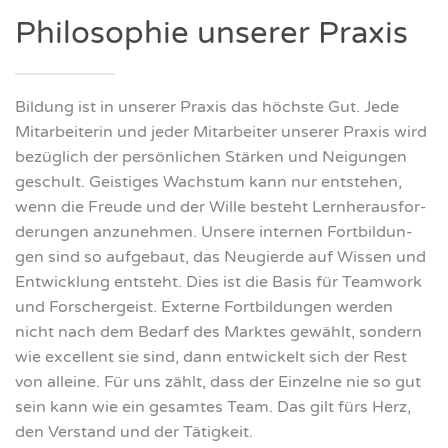
Phi­lo­so­phie unse­rer Pra­xis
Bil­dung ist in unse­rer Pra­xis das höchs­te Gut. Jede
Mit­ar­bei­te­rin und jeder Mit­ar­bei­ter unse­rer Pra­xis wird
bezüg­lich der per­sön­li­chen Stär­ken und Nei­gun­gen
geschult. Geis­ti­ges Wachs­tum kann nur ent­ste­hen,
wenn die Freu­de und der Wil­le besteht Lern­her­aus­for­
de­run­gen anzu­neh­men. Unse­re inter­nen Fort­bil­dun­
gen sind so auf­ge­baut, das Neu­gier­de auf Wis­sen und
Ent­wick­lung ent­steht. Dies ist die Basis für Team­work
und For­scher­geist. Exter­ne Fort­bil­dun­gen wer­den
nicht nach dem Bedarf des Mark­tes gewählt, son­dern
wie excel­lent sie sind, dann ent­wi­ckelt sich der Rest
von allei­ne. Für uns zählt, dass der Ein­zel­ne nie so gut
sein kann wie ein gesam­tes Team. Das gilt fürs Herz,
den Ver­stand und der Tätig­keit.