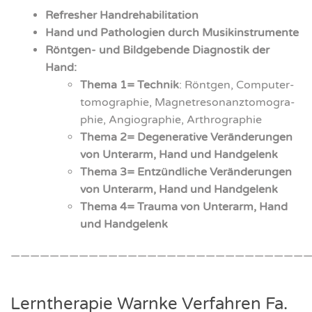
Refres­her Handreha­bi­li­ta­ti­on
Hand und Patho­lo­gien durch Musik­in­stru­men­te
Rönt­gen- und Bild­ge­ben­de Dia­gnos­tik der
Hand:
The­ma 1= Tech­nik
: Rönt­gen, Com­pu­ter­
to­mo­gra­phie, Magnet­re­so­nanz­to­mo­gra­
phie, Angio­gra­phie, Arth­ro­gra­phie
The­ma 2= Dege­ne­ra­ti­ve Ver­än­de­run­gen
von Unter­arm, Hand und Hand­ge­lenk
The­ma 3= Ent­zünd­li­che Ver­än­de­run­gen
von Unter­arm, Hand und Hand­ge­lenk
The­ma 4= Trau­ma
von Unter­arm, Hand
und Hand­ge­lenk
———————————————————————————————
Lern­the­ra­pie Warn­ke Ver­fah­ren Fa.