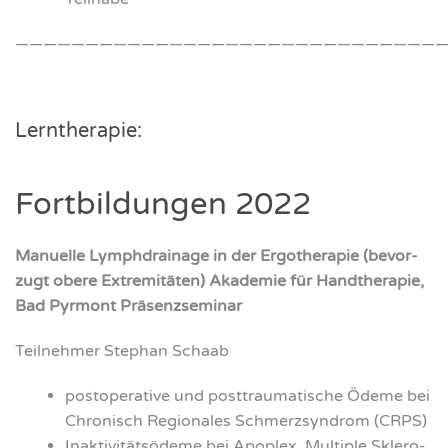
———————————————————————————————
Lern­the­ra­pie:
Fort­bil­dun­gen 2022
Manu­el­le Lymph­drai­na­ge in der Ergo­the­ra­pie (bevor­
zugt obe­re Extre­mi­tä­ten) Aka­de­mie für Hand­the­ra­pie,
Bad Pyr­mont Prä­senz­se­mi­nar
Teil­neh­mer Ste­phan Schaab
post­ope­ra­ti­ve und post­trau­ma­ti­sche Öde­me bei
Chro­nisch Regio­na­les Schmerz­syn­drom (CRPS)
Inak­ti­vi­täts­öde­me bei Apo­plex, Mul­ti­ple Skle­ro­