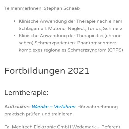
Teil­neh­me­rIn­nen: Ste­phan Schaab
Kli­ni­sche Anwen­dung der The­ra­pie nach einem
Schlag­an­fall: Moto­ric, Negle­ct, Tonus, Schmerz
Kli­ni­sche Anwen­dung der The­ra­pie bei (chro­ni­
schen) Schmerz­pa­ti­en­ten: Phan­tom­schmerz,
kom­ple­xes regio­na­les Schmerz­syn­drom (CRPS)
Fort­bil­dun­gen 2021
Lern­the­ra­pie:
A
ufbau­kurs
Warn­ke – Ver­fah­ren
: Hör­wahr­neh­mung
prak­tisch prü­fen und trai­nie­ren
Fa. Medi­te­ch Elek­tro­nic GmbH Wede­mark – Refe­rent