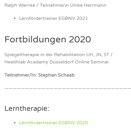
Ralph Warn­ke / Teil­neh­me­rin Ulri­ke Herr­mann
Lern­för­der­trai­ner EGBNV 2021
Fort­bil­dun­gen 2020
Spie­gel­the­ra­pie in der Reha­bi­li­ta­ti­on UH, JN, ST /
Health­lab Aca­da­my Düs­sel­dorf Online Semi­nar
Teilnehmer/In: Ste­phan Schaab
———————————————————————————————
Lern­the­ra­pie:
Lern­för­der­trai­ner EGBNV 2020