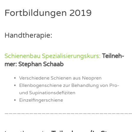
Fort­bil­dun­gen 2019
Hand­the­ra­pie:
Schie­nen­bau Spe­zia­li­sie­rungs­kurs:
Teil­neh­
mer: Ste­phan Schaab
Ver­schie­de­ne Schie­nen aus Neo­pren
Ellen­bo­gen­schie­ne zur Behand­lung von Pro-
und Supi­na­ti­ons­de­fi­zi­ten
Ein­zel­fin­ger­schie­ne
———————————————————————————————