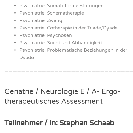
Psych­ia­trie: Somat­o­for­me Stö­run­gen
Psych­ia­trie: Sche­ma­the­ra­pie
Psych­ia­trie: Zwang
Psych­ia­trie: Cothe­ra­pie in der Triade/Dyade
Psych­ia­trie: Psy­cho­sen
Psych­ia­trie: Sucht und Abhän­gig­keit
Psych­ia­trie: Pro­ble­ma­ti­sche Bezie­hun­gen in der
Dya­de
———————————————————————————————
Ger­ia­trie / Neu­ro­lo­gie E / A- Ergo­
the­ra­peu­ti­sches Assess­ment
Teil­neh­mer / In: Ste­phan Schaab