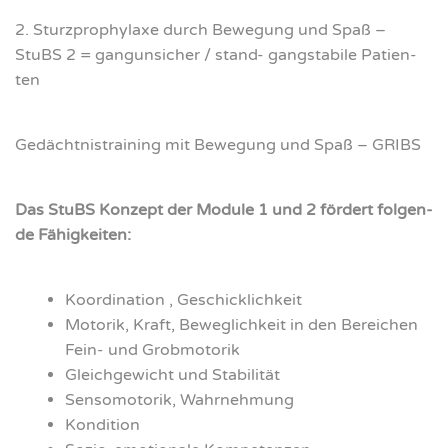
2. Sturz­pro­phy­la­xe durch Bewe­gung und Spaß –
StuBS 2 = gang­un­si­cher / stand- gang­sta­bi­le Pati­en­
ten
Gedächt­nis­trai­ning mit Bewe­gung und Spaß – GRIBS
Das StuBS Kon­zept der Modu­le 1 und 2 för­dert fol­gen­
de Fähig­kei­ten:
Koor­di­na­ti­on , Geschick­lich­keit
Moto­rik, Kraft, Beweg­lich­keit in den Berei­chen
Fein- und Grob­mo­to­rik
Gleich­ge­wicht und Sta­bi­li­tät
Sen­so­mo­to­rik, Wahr­neh­mung
Kon­di­ti­on