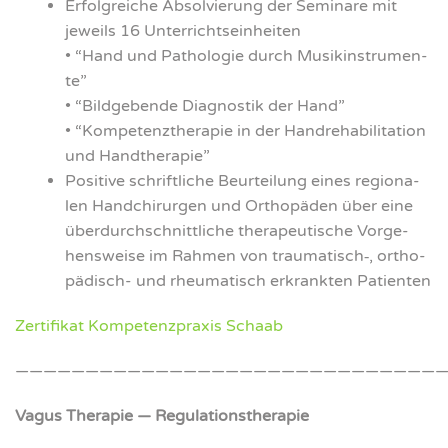
Erfolg­rei­che Absol­vie­rung der Semi­na­re mit
jeweils 16 Unter­richts­ein­hei­ten
• “Hand und Patho­lo­gie durch Musik­in­stru­men­
te”
• “Bild­ge­ben­de Dia­gnos­tik der Hand”
• “Kom­pe­tenz­the­ra­pie in der Handreha­bi­li­ta­ti­on
und Hand­the­ra­pie”
Posi­ti­ve schrift­li­che Beur­tei­lung eines regio­na­
len Hand­chir­ur­gen und Ortho­pä­den über eine
über­durch­schnitt­li­che the­ra­peu­ti­sche Vor­ge­
hens­wei­se im Rah­men von traumatisch‑, ortho­
pä­disch- und rheu­ma­tisch erkrank­ten Pati­en­ten
Zer­ti­fi­kat Kom­pe­tenz­pra­xis Schaab
———————————————————————————————
Vagus The­ra­pie — Regu­la­ti­ons­the­ra­pie