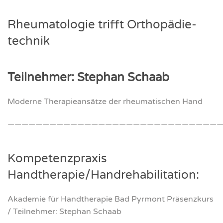
Rheu­ma­to­lo­gie trifft Ortho­pä­die­
tech­nik
Teil­neh­mer: Ste­phan Schaab
Moder­ne The­ra­pie­an­sät­ze der rheu­ma­ti­schen Hand
———————————————————————————————
Kom­pe­tenz­pra­xis
Handtherapie/Handrehabilitation:
Aka­de­mie für Hand­the­ra­pie Bad Pyr­mont Prä­senz­kurs
/ Teil­neh­mer: Ste­phan Schaab