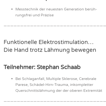
Mess­tech­nik der neu­es­ten Gene­ra­ti­on berüh­
rungs­frei und Prä­zi­se
———————————————————————————————
Funk­tio­nel­le Elek­tro­sti­mu­la­ti­on…
Die Hand trotz Läh­mung bewe­gen
Teil­neh­mer: Ste­phan Schaab
Bei Schlag­an­fall, Mul­ti­ple Skle­ro­se, Cere­bra­le
Pare­se, Schä­del-Hirn-Trau­ma, inkom­plet­ter
Quer­schnitts­läh­mung der der obe­ren Extre­mi­tät
———————————————————————————————