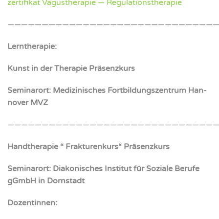
zer­ti­fi­kat Vagus­the­ra­pie — Regu­la­ti­ons­the­ra­pie
———————————————————————————————
Lern­the­ra­pie:
Kunst in der The­ra­pie Prä­senz­kurs
Semi­nar­ort: Medi­zi­ni­sches Fort­bil­dungs­zen­trum Han­
no­ver MVZ
——————————————————————————————
Hand­the­ra­pie “ Frak­tu­ren­kurs“ Prä­senz­kurs
Semi­nar­ort: Dia­ko­ni­sches Insti­tut für Sozia­le Beru­fe
gGmbH in Dorn­stadt
Dozen­tin­nen: