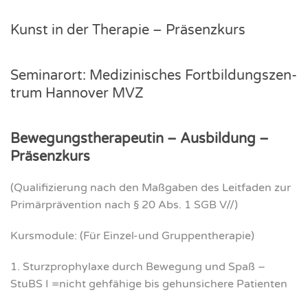
Kunst in der The­ra­pie – Prä­senz­kurs
Semi­nar­ort: Medi­zi­ni­sches Fort­bil­dungs­zen­
trum Han­no­ver MVZ
Bewe­gungs­the­ra­peu­tin – Aus­bil­dung –
Prä­senz­kurs
(Qua­li­fi­zie­rung nach den Maß­ga­ben des Leit­fa­den zur
Pri­mär­prä­ven­ti­on nach § 20 Abs. 1 SGB V//)
Kurs­mo­du­le: (Für Ein­zel-und Grup­pen­the­ra­pie)
1. Sturz­pro­phy­la­xe durch Bewe­gung und Spaß –
StuBS I =nicht geh­fä­hi­ge bis geh­un­si­che­re Pati­en­ten