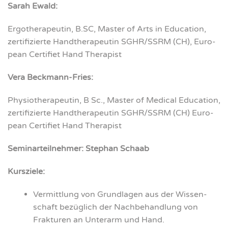
Sarah Ewald:
Ergo­the­ra­peu­tin, B.SC, Mas­ter of Arts in Edu­ca­ti­on,
zer­ti­fi­zier­te Hand­the­ra­peu­tin SGHR/SSRM (CH), Euro­
pean Cer­ti­fiet Hand The­ra­pist
Vera Beck­mann-Fries:
Phy­sio­the­ra­peu­tin, B Sc., Mas­ter of Medi­cal Edu­ca­ti­on,
zer­ti­fi­zier­te Hand­the­ra­peu­tin SGHR/SSRM (CH) Euro­
pean Cer­ti­fiet Hand The­ra­pist
Semi­nar­teil­neh­mer: Ste­phan Schaab
Kurs­zie­le:
Ver­mitt­lung von Grund­la­gen aus der Wis­sen­
schaft bezüg­lich der Nach­be­hand­lung von
Frak­tu­ren an Unter­arm und Hand.