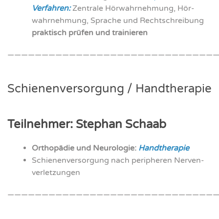
Ver­fah­ren:
Zen­tra­le Hör­wahr­neh­mung, Hör­
wahr­neh­mung, Spra­che und Recht­schrei­bung
prak­tisch prü­fen und trai­nie­ren
———————————————————————————————
Schie­nen­ver­sor­gung / Hand­the­ra­pie
Teil­neh­mer: Ste­phan Schaab
Ortho­pä­die und Neu­ro­lo­gie:
Hand­the­ra­pie
Schie­nen­ver­sor­gung nach peri­phe­ren Ner­ven­
ver­let­zun­gen
———————————————————————————————