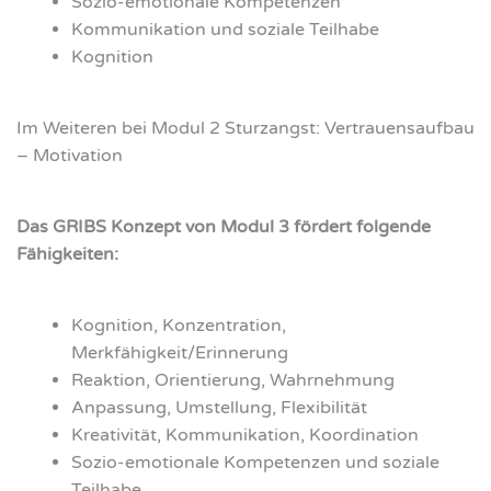
Sozio-emo­tio­na­le Kom­pe­ten­zen
Kom­mu­ni­ka­ti­on und sozia­le Teil­ha­be
Kogni­ti­on
Im Wei­te­ren bei Modul 2 Sturz­angst: Ver­trau­ens­auf­bau
– Moti­va­ti­on
Das GRIBS Kon­zept von Modul 3 för­dert fol­gen­de
Fähig­kei­ten:
Kogni­ti­on, Kon­zen­tra­ti­on,
Merkfähigkeit/Erinnerung
Reak­ti­on, Ori­en­tie­rung, Wahr­neh­mung
Anpas­sung, Umstel­lung, Fle­xi­bi­li­tät
Krea­ti­vi­tät, Kom­mu­ni­ka­ti­on, Koor­di­na­ti­on
Sozio-emo­tio­na­le Kom­pe­ten­zen und sozia­le
Teil­ha­be