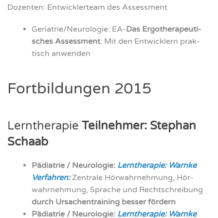
Dozen­ten: Ent­wick­ler­team des Assess­ment
Geriatrie/Neurologie: EA-
Das Ergo­the­ra­peu­ti­
sches Assess­ment
: Mit den Ent­wick­lern prak­
tisch anwen­den
Fort­bil­dun­gen 2015
Lern­the­ra­pie
Teil­neh­mer: Ste­phan
Schaab
Päd­ia­trie / Neu­ro­lo­gie:
Lern­the­ra­pie: Warn­ke
Ver­fah­ren:
Zen­tra­le Hör­wahr­neh­mung, Hör­
wahr­neh­mung, Spra­che und Recht­schrei­bung
durch Ursa­chen­trai­ning bes­ser för­dern
Päd­ia­trie / Neu­ro­lo­gie:
Lern­the­ra­pie: Warn­ke