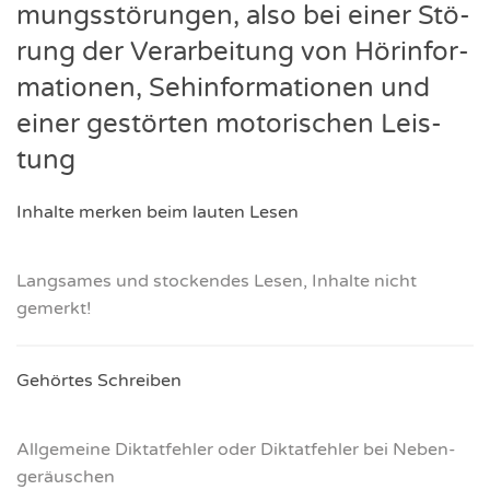
mungs­stö­run­gen, also bei einer Stö­
rung der Ver­ar­bei­tung von Hör­in­for­
ma­tio­nen, Seh­in­for­ma­tio­nen und
einer gestör­ten moto­ri­schen Leis­
tung
Inhal­te mer­ken beim lau­ten Lesen
Lang­sa­mes und sto­cken­des Lesen, Inhal­te nicht
gemerkt!
Gehör­tes Schrei­ben
All­ge­mei­ne Dik­tat­feh­ler oder Dik­tat­feh­ler bei Neben­
ge­räu­schen