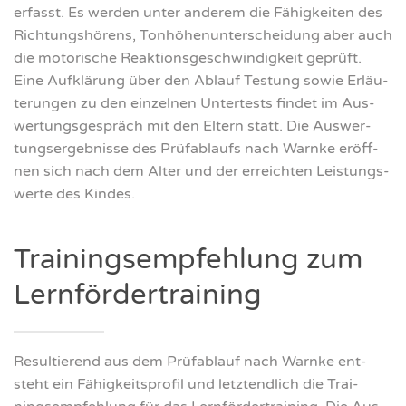
erfasst. Es wer­den unter ande­rem die Fähig­kei­ten des
Rich­tungs­hö­rens, Ton­hö­hen­un­ter­schei­dung aber auch
die moto­ri­sche Reak­ti­ons­ge­schwin­dig­keit geprüft.
Eine Auf­klä­rung über den Ablauf Tes­tung sowie Erläu­
te­run­gen zu den ein­zel­nen Unter­tests fin­det im Aus­
wer­tungs­ge­spräch mit den Eltern statt. Die Aus­wer­
tungs­er­geb­nis­se des Prüf­ab­laufs nach Warn­ke eröff­
nen sich nach dem Alter und der erreich­ten Leis­tungs­
wer­te des Kin­des.
Trai­nings­emp­feh­lung zum
Lern­för­der­trai­ning
Resul­tie­rend aus dem Prüf­ab­lauf nach Warn­ke ent­
steht ein Fähig­keits­pro­fil und letzt­end­lich die Trai­