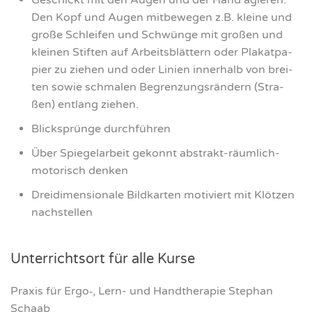
Geschickt mit den Augen und der Hand agie­ren.
Den Kopf und Augen mit­be­we­gen z.B. klei­ne und
gro­ße Schlei­fen und Schwün­ge mit gro­ßen und
klei­nen Stif­ten auf Arbeits­blät­tern oder Pla­kat­pa­
pier zu zie­hen und oder Lini­en inner­halb von brei­
ten sowie schma­len Begren­zungs­rän­dern (Stra­
ßen) ent­lang zie­hen.
Blick­sprün­ge durch­füh­ren
Über Spie­gel­ar­beit gekonnt abs­trakt-räum­lich-
moto­risch den­ken
Drei­di­men­sio­na­le Bild­kar­ten moti­viert mit Klöt­zen
nach­stel­len
Unter­richts­ort für alle Kur­se
Pra­xis für Ergo‑, Lern- und Hand­the­ra­pie Ste­phan
Schaab