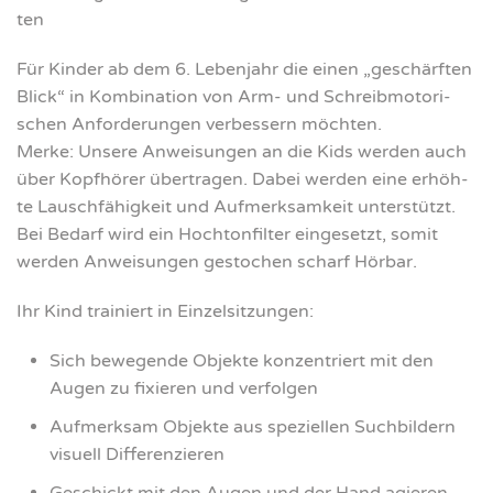
ten
Für Kin­der ab dem 6. Leben­jahr die einen „geschärf­ten
Blick“ in Kom­bi­na­ti­on von Arm- und Schreib­mo­to­ri­
schen Anfor­de­run­gen ver­bes­sern möch­ten.
Mer­ke: Unse­re Anwei­sun­gen an die Kids wer­den auch
über Kopf­hö­rer über­tra­gen. Dabei wer­den eine erhöh­
te Lausch­fä­hig­keit und Auf­merk­sam­keit unter­stützt.
Bei Bedarf wird ein Hoch­ton­fil­ter ein­ge­setzt, somit
wer­den Anwei­sun­gen gesto­chen scharf Hör­bar.
Ihr Kind trai­niert in Ein­zel­sit­zun­gen:
Sich bewe­gen­de Objek­te kon­zen­triert mit den
Augen zu fixie­ren und ver­fol­gen
Auf­merk­sam Objek­te aus spe­zi­el­len Such­bil­dern
visu­ell Dif­fe­ren­zie­ren