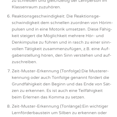
zu schrei­ben und gleich­zei­tig der Lehr­per­son im
Klas­sen­raum zuzu­hö­ren.
Reak­ti­ons­ge­schwin­dig­keit: Die Reak­ti­ons­ge­
schwin­dig­keit dem schnel­len zuord­nen von Hör­im­
pul­sen und in eine Moto­rik umset­zen. Die­se Fähig­
keit stei­gert die Mög­lich­keit meh­re­re Hör- und
Denk­im­pul­se zu füh­ren und in rasch zu einer sinn­
vol­len Tätig­keit zusam­men­zu­fü­gen, z.B. eine Auf­
ga­ben­stel­lung hören, den Sinn ver­ste­hen und auf­
zu­schrei­ben.
Zeit-Mus­ter-Erken­nung (Tonfolge):Die Mus­ter­er­
ken­nung oder auch Ton­fol­ge genannt för­dert die
Grund­fä­hig­keit den Beginn und das Ende von Sät­
zen zu erken­nen. Es ist auch eine Teil­fä­hig­keit
beim Erler­nen das Kom­ma zu set­zen.
Zeit-Mus­ter-Erken­nung (Tonlänge):Ein wich­ti­ger
Lern­för­der­bau­stein um Sil­ben zu erken­nen oder