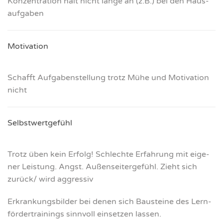
Kon­zen­tra­ti­on hält nicht lan­ge an (z.B.) bei den Haus­
auf­ga­ben
Moti­va­ti­on
Schafft Auf­ga­ben­stel­lung trotz Mühe und Moti­va­ti­on
nicht
Selbst­wert­ge­fühl
Trotz üben kein Erfolg! Schlech­te Erfah­rung mit eige­
ner Leis­tung. Angst. Außen­sei­ter­ge­fühl. Zieht sich
zurück/ wird aggres­siv
Erkran­kungs­bil­der bei denen sich Bau­stei­ne des Lern­
för­der­trai­nings sinn­voll ein­set­zen las­sen.