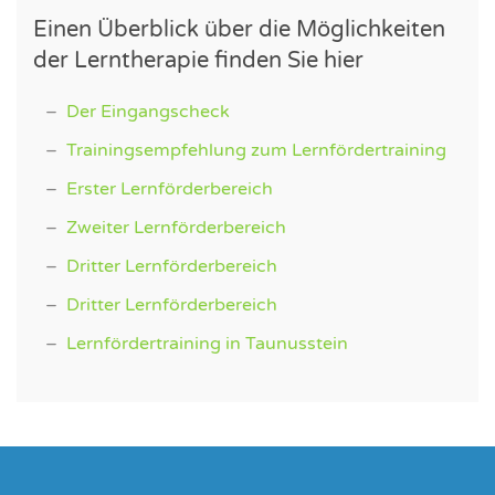
Einen Über­blick über die Mög­lich­kei­ten
der Lern­the­ra­pie fin­den Sie hier
Der Ein­gangs­check
Trai­nings­emp­feh­lung zum Lern­för­der­trai­ning
Ers­ter Lern­för­der­be­reich
Zwei­ter Lern­för­der­be­reich
Drit­ter Lern­för­der­be­reich
Drit­ter Lern­för­der­be­reich
Lern­för­der­trai­ning in Tau­nus­stein