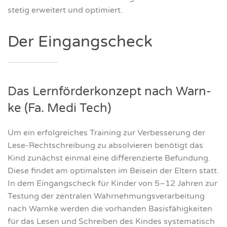
ste­tig erwei­tert und opti­miert.
Der Ein­gangs­check
Das Lern­för­der­kon­zept nach Warn­
ke (Fa. Medi Tech)
Um ein erfolg­rei­ches Trai­ning zur Ver­bes­se­rung der
Lese-Recht­schrei­bung zu absol­vie­ren benö­tigt das
Kind zunächst ein­mal eine dif­fe­ren­zier­te Befun­dung.
Die­se fin­det am opti­mals­ten im Bei­sein der Eltern statt.
In dem Ein­gangs­check für Kin­der von 5–12 Jah­ren zur
Tes­tung der zen­tra­len Wahr­neh­mungs­ver­ar­bei­tung
nach Warn­ke wer­den die vor­han­den Basis­fä­hig­kei­ten
für das Lesen und Schrei­ben des Kin­des sys­te­ma­tisch