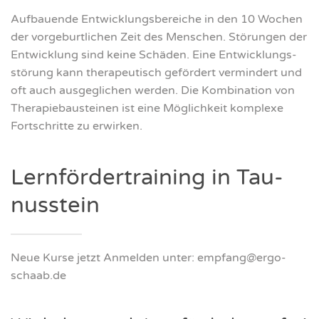
Auf­bau­en­de Ent­wick­lungs­be­rei­che in den 10 Wochen
der vor­ge­burt­li­chen Zeit des Men­schen. Stö­run­gen der
Ent­wick­lung sind kei­ne Schä­den. Eine Ent­wick­lungs­
stö­rung kann the­ra­peu­tisch geför­dert ver­min­dert und
oft auch aus­ge­gli­chen wer­den. Die Kom­bi­na­ti­on von
The­ra­pie­bau­stei­nen ist eine Mög­lich­keit kom­ple­xe
Fort­schrit­te zu erwir­ken.
Lern­för­der­trai­ning in Tau­
nus­stein
Neue Kur­se jetzt Anmel­den unter: empfang@ergo-
schaab.de