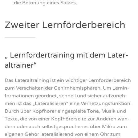
die Beto­nung eines Sat­zes.
Zwei­ter Lern­för­der­be­reich
„ Lern­för­der­trai­ning mit dem Late­r­
al­trai­ner“
Das Late­r­al­trai­ning ist ein wich­ti­ger Lern­för­der­be­reich
zum Ver­schal­ten der Gehirn­he­mi­sphä­ren. Um Lern­in­
for­ma­tio­nen geord­net, schnell und sicher auf­zu­neh­
men ist das „Late­ra­li­sie­ren“ eine Ver­net­zungs­funk­ti­on.
Durch über Kopf­hö­rer ein­ge­spiel­te Töne, Musik und
Tex­te, die von einer Kopf­hö­rer­sei­te zur Ande­ren wan­
dern oder auch selbst­ge­spro­che­nes über Mikro zum
eige­nen Gehör late­ra­li­sie­rend von einem Ohr zum