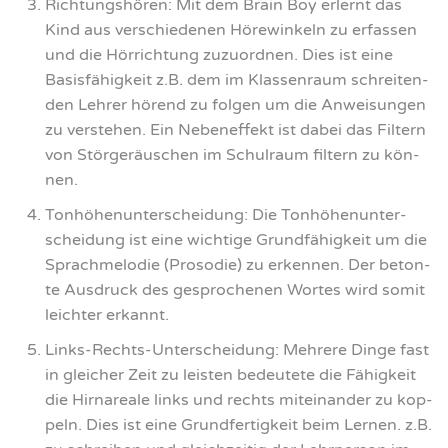
Rich­tungs­hö­ren: Mit dem Brain Boy erlernt das
Kind aus ver­schie­de­nen Höre­winkeln zu erfas­sen
und die Hör­rich­tung zuzu­ord­nen. Dies ist eine
Basis­fä­hig­keit z.B. dem im Klas­sen­raum schrei­ten­
den Leh­rer hörend zu fol­gen um die Anwei­sun­gen
zu ver­ste­hen. Ein Neben­ef­fekt ist dabei das Fil­tern
von Stör­ge­räu­schen im Schul­raum fil­tern zu kön­
nen.
Ton­hö­hen­un­ter­schei­dung: Die Ton­hö­hen­un­ter­
schei­dung ist eine wich­ti­ge Grund­fä­hig­keit um die
Sprach­me­lo­die (Pro­so­die) zu erken­nen. Der beton­
te Aus­druck des gespro­che­nen Wor­tes wird somit
leich­ter erkannt.
Links-Rechts-Unter­schei­dung: Meh­re­re Din­ge fast
in glei­cher Zeit zu leis­ten bedeu­te­te die Fähig­keit
die Hirn­area­le links und rechts mit­ein­an­der zu kop­
peln. Dies ist eine Grund­fer­tig­keit beim Ler­nen. z.B.