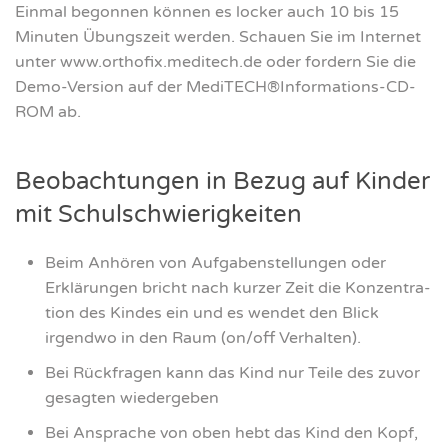
Ein­mal begon­nen kön­nen es locker auch 10 bis 15
Minu­ten Übungs­zeit wer­den. Schau­en Sie im Inter­net
unter www.orthofix.meditech.de oder for­dern Sie die
Demo-Ver­si­on auf der MediTECH®Informations-CD-
ROM ab.
Beob­ach­tun­gen in Bezug auf Kin­der
mit Schul­schwie­rig­kei­ten
Beim Anhö­ren von Auf­ga­ben­stel­lun­gen oder
Erklä­run­gen bricht nach kur­zer Zeit die Kon­zen­tra­
ti­on des Kin­des ein und es wen­det den Blick
irgend­wo in den Raum (on/off Ver­hal­ten).
Bei Rück­fra­gen kann das Kind nur Tei­le des zuvor
gesag­ten wie­der­ge­ben
Bei Anspra­che von oben hebt das Kind den Kopf,