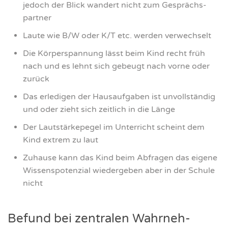
jedoch der Blick wan­dert nicht zum Gesprächs­
part­ner
Lau­te wie B/W oder K/T etc. wer­den ver­wech­selt
Die Kör­per­span­nung lässt beim Kind recht früh
nach und es lehnt sich gebeugt nach vor­ne oder
zurück
Das erle­di­gen der Haus­auf­ga­ben ist unvoll­stän­dig
und oder zieht sich zeit­lich in die Län­ge
Der Laut­stär­ke­pe­gel im Unter­richt scheint dem
Kind extrem zu laut
Zuhau­se kann das Kind beim Abfra­gen das eige­ne
Wis­sens­po­ten­zi­al wie­der­ge­ben aber in der Schu­le
nicht
Befund bei zen­tra­len Wahr­neh­