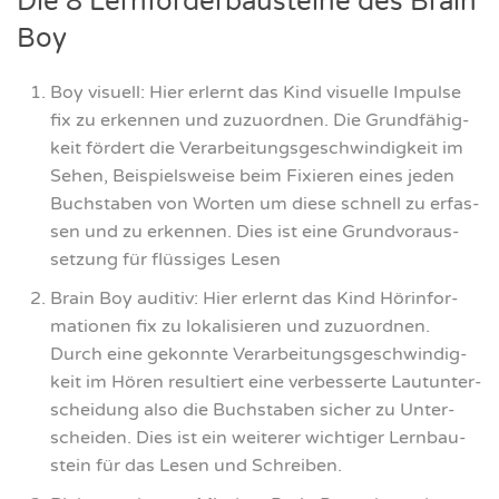
Die 8 Lern­för­der­bau­stei­ne des Brain
Boy
Boy visu­ell: Hier erlernt das Kind visu­el­le Impul­se
fix zu erken­nen und zuzu­ord­nen. Die Grund­fä­hig­
keit för­dert die Ver­ar­bei­tungs­ge­schwin­dig­keit im
Sehen, Bei­spiels­wei­se beim Fixie­ren eines jeden
Buch­sta­ben von Wor­ten um die­se schnell zu erfas­
sen und zu erken­nen. Dies ist eine Grund­vor­aus­
set­zung für flüs­si­ges Lesen
Brain Boy audi­tiv: Hier erlernt das Kind Hör­in­for­
ma­tio­nen fix zu loka­li­sie­ren und zuzu­ord­nen.
Durch eine gekonn­te Ver­ar­bei­tungs­ge­schwin­dig­
keit im Hören resul­tiert eine ver­bes­ser­te Laut­un­ter­
schei­dung also die Buch­sta­ben sicher zu Unter­
schei­den. Dies ist ein wei­te­rer wich­ti­ger Lern­bau­
stein für das Lesen und Schrei­ben.