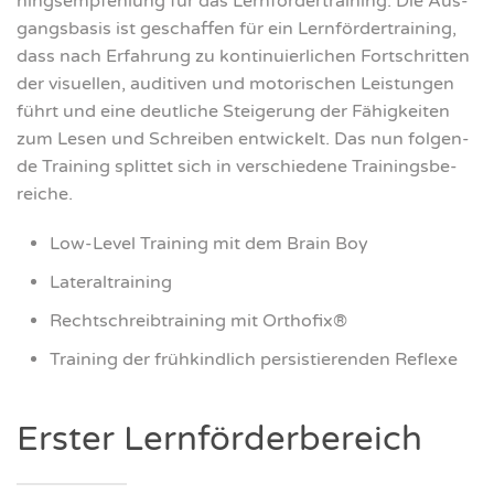
nings­emp­feh­lung für das Lern­för­der­trai­ning. Die Aus­
gangs­ba­sis ist geschaf­fen für ein Lern­för­der­trai­ning,
dass nach Erfah­rung zu kon­ti­nu­ier­li­chen Fort­schrit­ten
der visu­el­len, audi­tiven und moto­ri­schen Leis­tun­gen
führt und eine deut­li­che Stei­ge­rung der Fähig­kei­ten
zum Lesen und Schrei­ben ent­wi­ckelt. Das nun fol­gen­
de Trai­ning split­tet sich in ver­schie­de­ne Trai­nings­be­
rei­che.
Low-Level Trai­ning mit dem Brain Boy
Late­r­al­trai­ning
Recht­schreib­trai­ning mit Ortho­fix®
Trai­ning der früh­kind­lich per­sis­tie­ren­den Refle­xe
Ers­ter Lern­för­der­be­reich