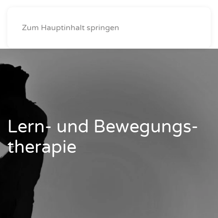
Ergotherapie Schaab
Zum Hauptinhalt springen
Lern- und Bewe­gungs­
the­ra­pie