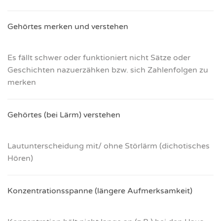
Gehör­tes mer­ken und ver­ste­hen
Es fällt schwer oder funk­tio­niert nicht Sät­ze oder
Geschich­ten nazu­er­zäh­ken bzw. sich Zah­len­fol­gen zu
mer­ken
Gehör­tes (bei Lärm) ver­ste­hen
Laut­un­ter­schei­dung mit/ ohne Stör­lärm (dicho­ti­sches
Hören)
Kon­zen­tra­ti­ons­span­ne (län­ge­re Auf­merk­sam­keit)