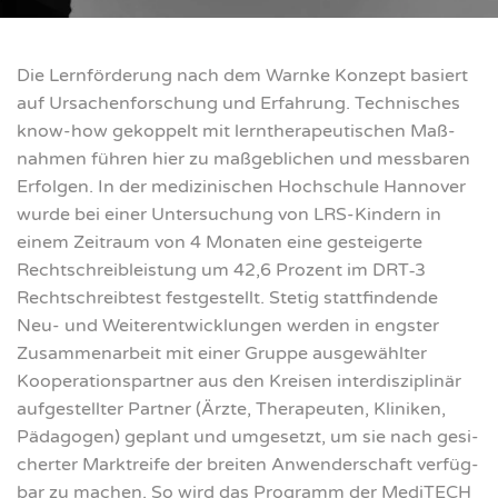
Die Lern­för­de­rung nach dem Warn­ke Kon­zept basiert
auf Ursa­chen­for­schung und Erfah­rung. Tech­ni­sches
know-how gekop­pelt mit lern­the­ra­peu­ti­schen Maß­
nah­men füh­ren hier zu maß­geb­li­chen und mess­ba­ren
Erfol­gen. In der medi­zi­ni­schen Hoch­schu­le Han­no­ver
wur­de bei einer Unter­su­chung von LRS-Kin­dern in
einem Zeit­raum von 4 Mona­ten eine gestei­ger­te
Recht­schreib­leis­tung um 42,6 Pro­zent im DRT‑3
Recht­schreib­test fest­ge­stellt. Ste­tig statt­fin­den­de
Neu- und Wei­ter­ent­wick­lun­gen wer­den in engs­ter
Zusam­men­ar­beit mit einer Grup­pe aus­ge­wähl­ter
Koope­ra­ti­ons­part­ner aus den Krei­sen inter­dis­zi­pli­när
auf­ge­stell­ter Part­ner (Ärz­te, The­ra­peu­ten, Kli­ni­ken,
Päd­ago­gen) geplant und umge­setzt, um sie nach gesi­
cher­ter Markt­rei­fe der brei­ten Anwen­der­schaft ver­füg­
bar zu machen. So wird das Pro­gramm der Medi­TE­CH