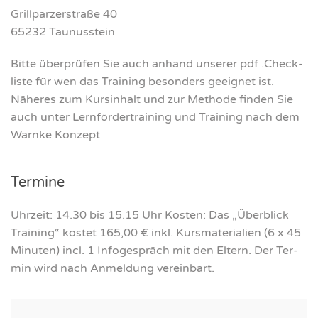
Grill­par­zer­stra­ße 40
65232 Tau­nus­stein
Bit­te über­prü­fen Sie auch anhand unse­rer pdf .Check­
lis­te für wen das Trai­ning beson­ders geeig­net ist.
Nähe­res zum Kurs­in­halt und zur Metho­de fin­den Sie
auch unter Lern­för­der­trai­ning und Trai­ning nach dem
Warn­ke Kon­zept
Ter­mi­ne
Uhr­zeit: 14.30 bis 15.15 Uhr Kos­ten: Das „Über­blick
Trai­ning“ kos­tet 165,00 € inkl. Kurs­ma­te­ria­li­en (6 x 45
Minu­ten) incl. 1 Info­ge­spräch mit den Eltern. Der Ter­
min wird nach Anmel­dung ver­ein­bart.