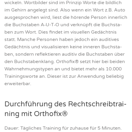
wi­ckeln. Wort­bil­der sind im Prin­zip Wor­te die bild­lich
im Gehirn ange­legt sind. Also wenn ein Wort z.B. Auto
aus­ge­spro­chen wird, liest die hören­de Per­son inner­lich
die Buch­sta­ben A‑U-T‑O und ver­knüpft die Buch­sta­
ben zum Wort. Dies fin­det im visu­el­len Gedächt­nis
statt. Man­che Per­so­nen haben jedoch ein audi­tives
Gedächt­nis und visua­li­sie­ren kei­ne inne­ren Buch­sta­
ben, son­dern reflek­tie­ren audi­tiv die Buch­sta­ben über
den Buch­sta­ben­klang. Ortho­fix® setzt hier bei bei­den
Wahr­neh­mungs­ty­pen an und bie­tet mehr als 10.000
Trai­nings­wor­te an. Die­ser ist zur Anwen­dung belie­big
erwei­ter­bar.
Durch­füh­rung des Recht­schreib­trai­
ning mit Ortho­fix®
Dau­er: Täg­li­ches Trai­ning für zuhau­se für 5 Minu­ten.