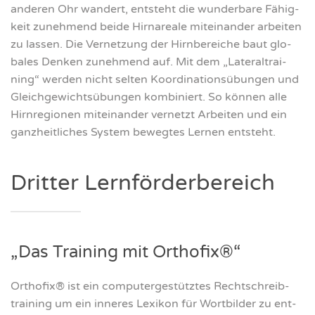
ande­ren Ohr wan­dert, ent­steht die wun­der­ba­re Fähig­
keit zuneh­mend bei­de Hirn­area­le mit­ein­an­der arbei­ten
zu las­sen. Die Ver­net­zung der Hirn­be­rei­che baut glo­
ba­les Den­ken zuneh­mend auf. Mit dem „Late­r­al­trai­
ning“ wer­den nicht sel­ten Koor­di­na­ti­ons­übun­gen und
Gleich­ge­wichts­übun­gen kom­bi­niert. So kön­nen alle
Hirn­re­gio­nen mit­ein­an­der ver­netzt Arbei­ten und ein
ganz­heit­li­ches Sys­tem beweg­tes Ler­nen ent­steht.
Drit­ter Lern­för­der­be­reich
„Das Trai­ning mit Ortho­fix®“
Ortho­fix® ist ein com­pu­ter­ge­stütz­tes Recht­schreib­
trai­ning um ein inne­res Lexi­kon für Wort­bil­der zu ent­