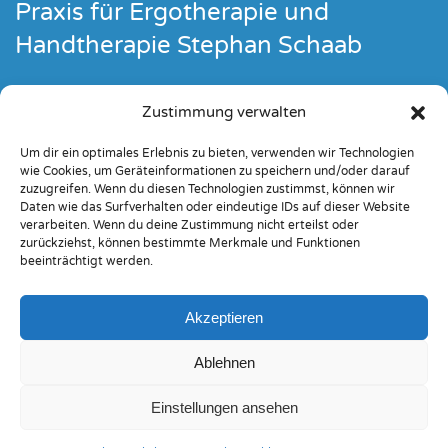
Praxis für Ergotherapie und
Handtherapie Stephan Schaab
Mühlfeldstraße 22
Zustimmung verwalten
65232 Taunusstein
Um dir ein optimales Erlebnis zu bieten, verwenden wir Technologien
wie Cookies, um Geräteinformationen zu speichern und/oder darauf
06128-757544
zuzugreifen. Wenn du diesen Technologien zustimmst, können wir
06128-480262
Daten wie das Surfverhalten oder eindeutige IDs auf dieser Website
empfang@ergo-schaab.de
verarbeiten. Wenn du deine Zustimmung nicht erteilst oder
zurückziehst, können bestimmte Merkmale und Funktionen
beeinträchtigt werden.
Impressum
Cookie-Richtlinie (EU)
Akzeptieren
Datenschutzerklärung (EU)
Haftungsausschluss
Ablehnen
Einstellungen ansehen
©
2026
Ergotherapie Schaab. Erstellt durch
webprovide
.