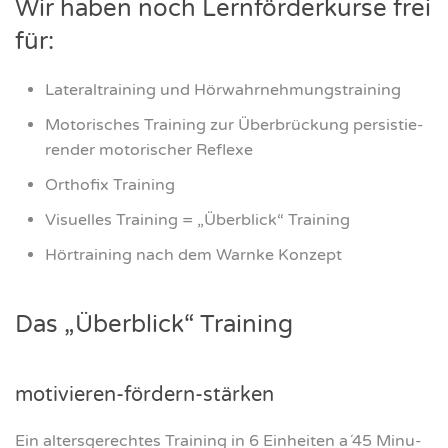
Wir haben noch Lern­för­der­kur­se frei
für:
Late­r­al­trai­ning und Hör­wahr­neh­mungs­trai­ning
Moto­ri­sches Trai­ning zur Über­brü­ckung per­sis­tie­
ren­der moto­ri­scher Refle­xe
Ortho­fix Trai­ning
Visu­el­les Trai­ning = „Über­blick“ Trai­ning
Hör­trai­ning nach dem Warn­ke Kon­zept
Das „Über­blick“ Trai­ning
moti­vie­ren-för­dern-stär­ken
Ein alters­ge­rech­tes Trai­ning in 6 Ein­hei­ten a´45 Minu­