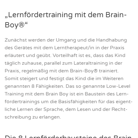
„Lern­för­der­trai­ning mit dem Brain-
Boy®“
Zunächst wer­den der Umgang und die Hand­ha­bung
des Gerä­tes mit dem Lerntherapeut/in in der Pra­xis
erläu­tert und geübt. Vor­teil­haft ist es, dass das Kind
täg­lich zuhau­se, par­al­lel zum Late­r­al­trai­ning in der
Pra­xis, regel­mä­ßig mit dem Brain-Boy® trai­niert.
Somit stei­gert und fes­tigt das Kind die im Wei­te­ren
genann­ten 8 Fähig­kei­ten. Das so genann­te Low-Level
Trai­ning mit dem Brain Boy ist ein Bau­stein des Lern­
för­der­trai­nings um die Basis­fä­hig­kei­ten für das eigent­
li­che Ler­nen der Spra­che, dem Lesen und der Recht­
schrei­bung zu erlan­gen.