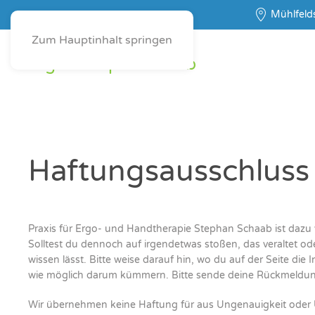
Mühlfelds
Zum Hauptinhalt springen
Ergotherapie Schaab
Haf­tungs­aus­schluss
Pra­xis für Ergo- und Hand­the­ra­pie Ste­phan Schaab ist dazu ver
Soll­test du den­noch auf irgend­et­was sto­ßen, das ver­al­tet o
wis­sen lässt. Bit­te wei­se dar­auf hin, wo du auf der Sei­te die
wie mög­lich dar­um küm­mern. Bit­te sen­de dei­ne Rück­mel­d
Wir über­neh­men kei­ne Haf­tung für aus Unge­nau­ig­keit oder Unvo