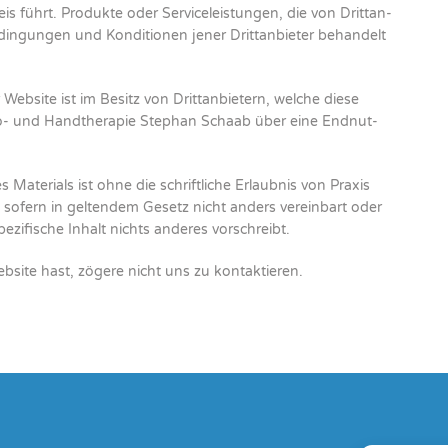
führt. Pro­duk­te oder Ser­vice­leis­tun­gen, die von Dritt­an­
n­gun­gen und Kon­di­tio­nen jener Dritt­an­bie­ter behan­delt
er Web­site ist im Besitz von Dritt­an­bie­tern, wel­che die­se
rgo- und Hand­the­ra­pie Ste­phan Schaab über eine End­nut­
 Mate­ri­als ist ohne die schrift­li­che Erlaub­nis von Pra­xis
 sofern in gel­ten­dem Gesetz nicht anders ver­ein­bart oder
zi­fi­sche Inhalt nichts ande­res vor­schreibt.
­site hast, zöge­re nicht uns zu kon­tak­tie­ren.