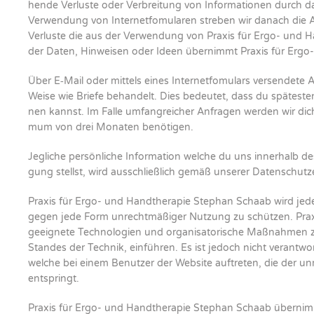
hen­de Ver­lus­te oder Ver­brei­tung von Infor­ma­tio­nen durch d
Ver­wen­dung von Inter­net­fo­mu­la­ren stre­ben wir danach die An
Ver­lus­te die aus der Ver­wen­dung von Pra­xis für Ergo- und 
der Daten, Hin­wei­sen oder Ideen über­nimmt Pra­xis für Ergo-
Über E‑Mail oder mit­tels eines Inter­net­fo­mu­lars ver­sen­de­te
Wei­se wie Brie­fe behan­delt. Dies bedeu­tet, dass du spä­tes­
nen kannst. Im Fal­le umfang­rei­cher Anfra­gen wer­den wir dic
mum von drei Mona­ten benö­ti­gen.
Jeg­li­che per­sön­li­che Infor­ma­ti­on wel­che du uns inner­halb
gung stellst, wird aus­schließ­lich gemäß unse­rer Daten­schutz­
Pra­xis für Ergo- und Hand­the­ra­pie Ste­phan Schaab wird je
gegen jede Form unrecht­mä­ßi­ger Nut­zung zu schüt­zen. Pra­
geeig­ne­te Tech­no­lo­gien und orga­ni­sa­to­ri­sche Maß­nah­men
Stan­des der Tech­nik, ein­füh­ren. Es ist jedoch nicht ver­ant­wort­
wel­che bei einem Benut­zer der Web­site auf­tre­ten, die der un
ent­springt.
Pra­xis für Ergo- und Hand­the­ra­pie Ste­phan Schaab über­nimm