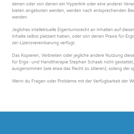
denen oder von denen ein Hyper­link oder eine ande­rer Ver­weis 
bie­ten ange­bo­ten wer­den, wer­den nach ent­spre­chen­den Bedi
wer­den.
Jeg­li­ches intel­lek­tu­el­le Eigen­tums­recht an Inhal­ten auf die­s
Inhal­te selbst plat­ziert haben, oder von denen Pra­xis für E
zer-Lizenz­ver­ein­ba­rung ver­fügt.
Das Kopie­ren, Ver­brei­ten oder jeg­li­che ande­re Nut­zung die­ses
für Ergo- und Hand­the­ra­pie Ste­phan Schaab nicht gestat­tet,
aus­ge­nom­men (wie etwa das Recht zu zitie­ren), solang der spe­
Wenn du Fra­gen oder Pro­ble­me mit der Ver­füg­bar­keit der Web