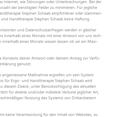
as Inter­net, wie Stö­run­gen oder Unter­bre­chun­gen. Bei der
zahl der benö­tig­ten Fel­der zu mini­mie­ren. Für jeg­li­che
Hand­the­ra­pie Ste­phan Schaab emp­foh­le­ner oder stam­men­
 und Hand­the­ra­pie Ste­phan Schaab kei­ne Haf­tung.
 Ant­wor­ten und Daten­schutz­an­fra­gen wer­den in glei­cher
tens inner­halb eines Monats mit einer Ant­wort von uns rech­
h inner­halb eines Monats wis­sen las­sen ob wir ein Maxi­
 des Kon­texts dei­ner Ant­wort oder dei­nem Antrag zur Ver­fü­
er­klä­rung genutzt.
de ange­mes­se­ne Maß­nah­me ergrei­fen um sein Sys­tem
xis für Ergo- und Hand­the­ra­pie Ste­phan Schaab wird
 zu die­sem Zweck, unter Berück­sich­ti­gung des aktu­el­len
lich für direk­te und/oder indi­rek­te Ver­lus­te jeg­li­cher Art,
recht­mä­ßi­gen Nut­zung des Sys­tems von Dritt­an­bie­tern
t kei­ne Ver­ant­wor­tung für den Inhalt von Web­sites, zu