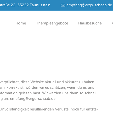
traße 22, 65232 Taunusstein
empfang@ergo-schaab.de
Home
The­ra­pie­an­ge­bo­te
Haus­be­su­che
­pflich­tet, die­se Web­site aktu­ell und akku­rat zu hal­ten.
der inkor­rekt ist, wür­den wir es schät­zen, wenn du es uns
 Infor­ma­ti­on gele­sen hast. Wir wer­den uns dann so schnell
ung an:
empfang@
ergo-schaab.de
.
ll­stän­dig­keit resul­tie­ren­den Ver­lus­te, noch für ent­ste­