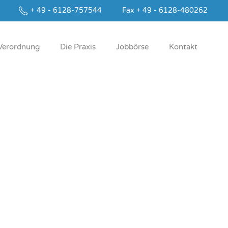
+ 49 - 6128-757544
Fax + 49 - 6128-480262
Ver­ord­nung
Die Pra­xis
Job­bör­se
Kontakt