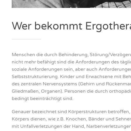
Wer bekommt Ergo­the­ra­
Men­schen die durch Behin­de­rung, Störung/Verzögeru
nicht mehr befä­higt sind die Anfor­de­run­gen des täg­li­
sozia­le Anfor­de­run­gen sein, aber auch Anfor­de­run­
Selbst­struk­tu­rie­rung. Kin­der und Erwach­se­ne mit Be
des zen­tra­len Ner­ven­sys­tems (Gehirn und Rücken­ma
Glied­ma­ßen, Orga­nen). Per­so­nen die durch ortho­pä­d
bedingt beein­träch­tigt sind.
Genau­er bezeich­net sind Kör­per­struk­tu­ren betrof­fen
Kör­pers die­nen, wie z.B. Kno­chen, Bän­der und Seh­ne
mit Unfall­ver­let­zun­gen der Hand, Nar­ben­ver­let­zun­gen