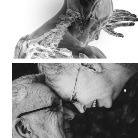
Das Hand­lungs­feld Psych­ia­trie befasst sich
mit sämt­li­chen Erkran­kun­gen aus dem medi­
zi­ni­schen Bereich der Psych­ia­trie und Psy­
cho­so­ma­tik.
Kör­per­li­che und kogni­ti­ve Fähig­kei­ten wer­den
erhal­ten und den alters­be­ding­ten Abbau­pro­
zes­sen wird ent­ge­gen­ge­wirkt.