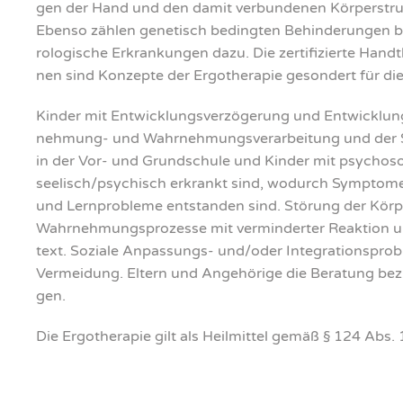
gen der Hand und den damit ver­bun­de­nen Kör­per­struk
Eben­so zäh­len gene­tisch beding­ten Behin­de­run­gen b
ro­lo­gi­sche Erkran­kun­gen dazu. Die zer­ti­fi­zier­te Hand
nen sind Kon­zep­te der Ergo­the­ra­pie geson­dert für die H
Kin­der mit Ent­wick­lungs­ver­zö­ge­rung und Ent­wick­lun
neh­mung- und Wahr­neh­mungs­ver­ar­bei­tung und der Spra
in der Vor- und Grund­schu­le und Kin­der mit psy­cho­so­
seelisch/psychisch erkrankt sind, wodurch Sym­pto­me w
und Lern­pro­ble­me ent­stan­den sind. Stö­rung der Kör­pe
Wahr­neh­mungs­pro­zes­se mit ver­min­der­ter Reak­ti­o
text. Sozia­le Anpas­sungs- und/oder Inte­gra­ti­ons­pro­b
Ver­mei­dung. Eltern und Ange­hö­ri­ge die Bera­tung bezüg
gen.
Die Ergo­the­ra­pie gilt als Heil­mit­tel gemäß § 124 Abs.