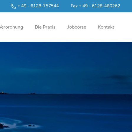
+ 49 - 6128-757544
Fax + 49 - 6128-480262
Ver­ord­nung
Die Pra­xis
Job­bör­se
Kontakt