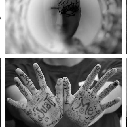
Behan­delt wer­den ein­ge­schränk­te Beweg­lich­
keit, Ver­min­de­rung der Kraft und Aus­dau­er,
Wahr­neh­mungs­stö­rung, Schmerz und psy­
chi­sche Belas­tung.
Die Hand­the­ra­pie bie­tet ein brei­tes Spek­trum
an Befund­in­stru­men­ten und dar­auf auf­bau­
en­den The­ra­pien für die Handreha­bi­li­ta­ti­on.