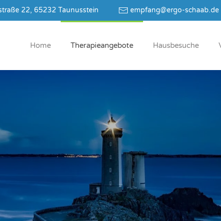
traße 22, 65232 Taunusstein
empfang@ergo-schaab.de
Home
The­ra­pie­an­ge­bo­te
Haus­be­su­che