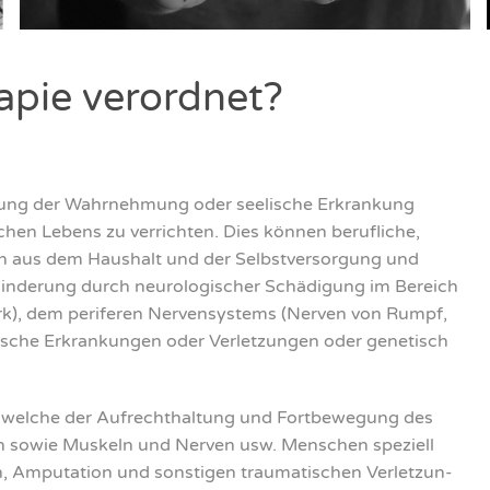
pie ver­ord­net?
ng der Wahr­neh­mung oder see­li­sche Erkran­kung
chen Lebens zu ver­rich­ten. Dies kön­nen beruf­li­che,
gen aus dem Haus­halt und der Selbst­ver­sor­gung und
hin­de­rung durch neu­ro­lo­gi­scher Schä­di­gung im Bereich
rk), dem perife­ren Ner­ven­sys­tems (Ner­ven von Rumpf,
i­sche Erkran­kun­gen oder Ver­let­zun­gen oder gene­tisch
, wel­che der Auf­recht­hal­tung und Fort­be­we­gung des
n sowie Mus­keln und Ner­ven usw. Men­schen spe­zi­ell
, Ampu­ta­ti­on und sons­ti­gen trau­ma­ti­schen Ver­let­zun­