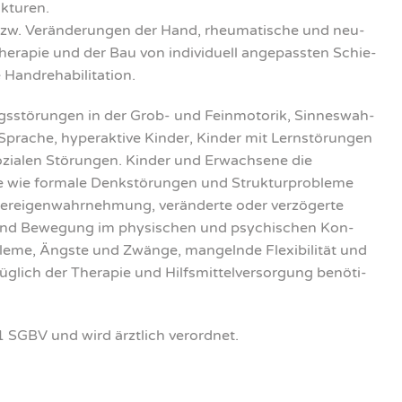
­tu­ren.
zw. Ver­än­de­run­gen der Hand, rheu­ma­ti­sche und neu­
­the­ra­pie und der Bau von indi­vi­du­ell ange­pass­ten Schie­
andreha­bi­li­ta­ti­on.
gs­stö­run­gen in der Grob- und Fein­mo­to­rik, Sin­nes­wah­
­che, hyper­ak­ti­ve Kin­der, Kin­der mit Lern­stö­run­gen
zia­len Stö­run­gen. Kin­der und Erwach­se­ne die
ie for­ma­le Denk­stö­run­gen und Struk­tur­pro­ble­me
r­ei­gen­wahr­neh­mung, ver­än­der­te oder ver­zö­ger­te
n und Bewe­gung im phy­si­schen und psy­chi­schen Kon­
le­me, Ängs­te und Zwän­ge, man­geln­de Fle­xi­bi­li­tät und
­lich der The­ra­pie und Hilfs­mit­tel­ver­sor­gung benö­ti­
 1 SGBV und wird ärzt­lich ver­ord­net.