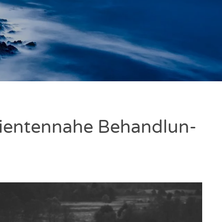
i­en­ten­na­he Behand­lun­