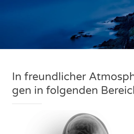
In freund­li­cher Atmo­sph
gen in fol­gen­den Berei­