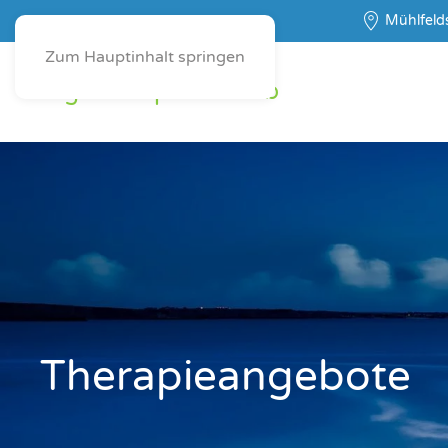
Mühlfelds
Zum Hauptinhalt springen
Ergotherapie Schaab
The­ra­pie­an­ge­bo­te