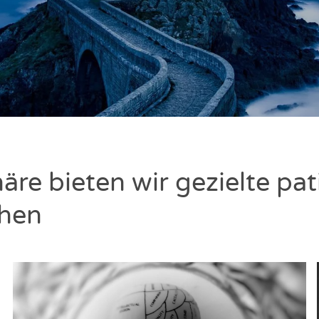
ä­re bie­ten wir geziel­te pat
chen