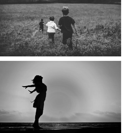
Behan­delt wer­den Kin­der und Jugend­li­che
mit Ver­zö­ge­run­gen der kör­per­li­chen, geis­ti­
gen und see­li­schen Ent­wick­lung bis zum 18.
Lebens­jahr.
Tech­ni­sches know-how gekop­pelt mit lern­
the­ra­peu­ti­schen Maß­nah­men füh­ren hier zu
maß­geb­li­chen und mess­ba­ren Erfol­gen.