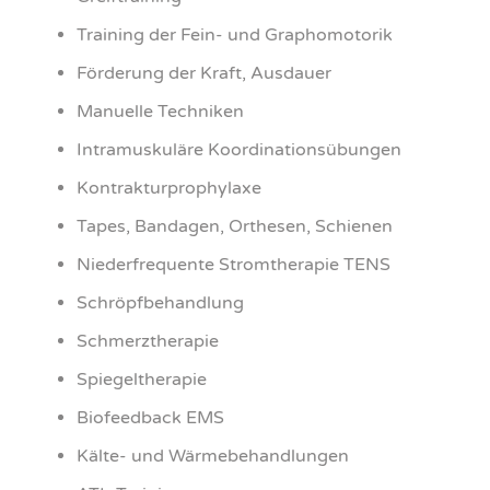
Trai­ning der Fein- und Gra­pho­mo­to­rik
För­de­rung der Kraft, Aus­dau­er
Manu­el­le Tech­ni­ken
Intra­mus­ku­lä­re Koor­di­na­ti­ons­übun­gen
Kon­trak­tur­pro­phy­la­xe
Tapes, Ban­da­gen, Orthe­sen, Schie­nen
Nie­der­fre­quen­te Strom­the­ra­pie TENS
Schröpf­be­hand­lung
Schmerz­the­ra­pie
Spie­gel­the­ra­pie
Bio­feed­back EMS
Käl­te- und Wär­me­be­hand­lun­gen