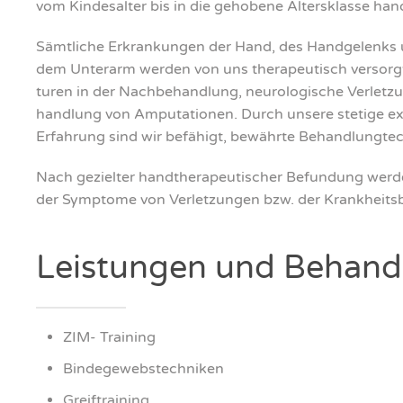
vom Kin­des­al­ter bis in die geho­be­ne Alters­klas­se hand
Sämt­li­che Erkran­kun­gen der Hand, des Hand­ge­lenks 
dem Unter­arm wer­den von uns the­ra­peu­tisch ver­sorgt
tu­ren in der Nach­be­hand­lung, neu­ro­lo­gi­sche Ver­let
hand­lung von Ampu­ta­tio­nen. Durch unse­re ste­ti­ge ext
Erfah­rung sind wir befä­higt, bewähr­te Behand­lung­te
Nach geziel­ter hand­the­ra­peu­ti­scher Befun­dung wer­de
der Sym­pto­me von Ver­let­zun­gen bzw. der Krank­heits­bi
Leis­tun­gen und Behand­
ZIM- Trai­ning
Bin­de­ge­webs­tech­ni­ken
Greift­rai­ning