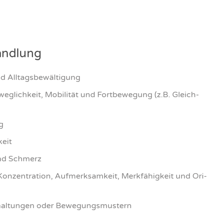
hand­lung
 All­tags­be­wäl­ti­gung
eg­lich­keit, Mobi­li­tät und Fort­be­we­gung (z.B. Gleich­
g
keit
 und Schmerz
on­zen­tra­ti­on, Auf­merk­sam­keit, Merk­fä­hig­keit und Ori­
al­tun­gen oder Bewe­gungs­mus­tern