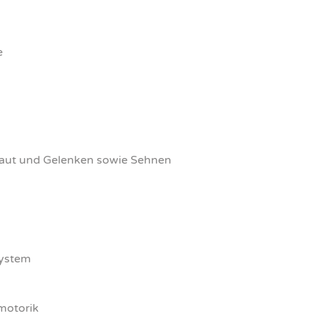
e
 Haut und Gelen­ken sowie Seh­nen
sys­tem
mo­to­rik