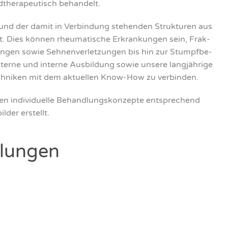
­the­ra­peu­tisch behan­delt.
und der damit in Ver­bin­dung ste­hen­den Struk­tu­ren aus
. Dies kön­nen rheu­ma­ti­sche Erkran­kun­gen sein, Frak­
­zun­gen sowie Seh­nen­ver­let­zun­gen bis hin zur Stumpf­be­
er­ne und inter­ne Aus­bil­dung sowie unse­re lang­jäh­ri­ge
ch­ni­ken mit dem aktu­el­len Know-How zu ver­bin­den.
n indi­vi­du­el­le Behand­lungs­kon­zep­te ent­spre­chend
l­der erstellt.
lun­gen