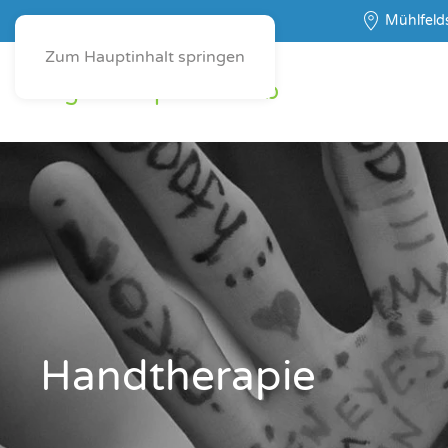
Mühlfelds
Zum Hauptinhalt springen
Ergotherapie Schaab
Hand­the­ra­pie