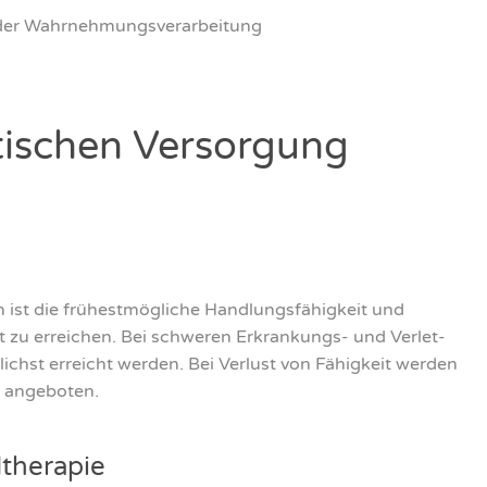
er Wahr­neh­mungs­ver­ar­bei­tung
­ti­schen Ver­sor­gung
 ist die frü­hest­mög­li­che Hand­lungs­fä­hig­keit und
eit zu errei­chen. Bei schwe­ren Erkran­kungs- und Ver­let­
­lichst erreicht wer­den. Bei Ver­lust von Fähig­keit wer­den
l ange­bo­ten.
the­ra­pie