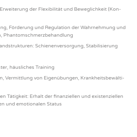
ei­te­rung der Fle­xi­bi­li­tät und Beweg­lich­keit (Kon­
ie­rung, För­de­rung und Regu­la­ti­on der Wahr­neh­mung und
i­on, Phan­tom­schmerz­be­hand­lung
d­struk­tu­ren: Schie­nen­ver­sor­gung, Sta­bi­li­sie­rung
er, häus­li­ches Trai­ning
ln, Ver­mitt­lung von Eigen­übun­gen, Krank­heits­be­wäl­ti­
 Tätig­keit: Erhalt der finan­zi­el­len und exis­ten­zi­el­len
len und emo­tio­na­len Sta­tus