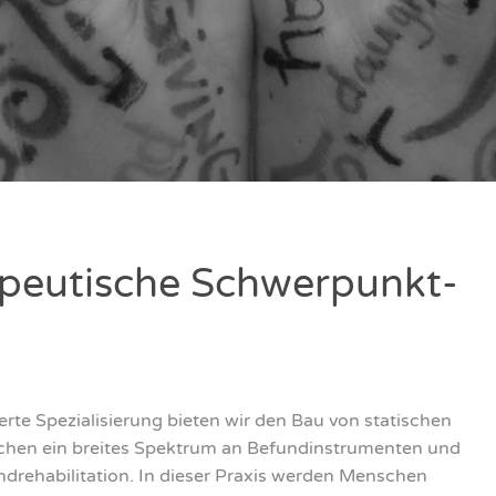
­peu­ti­sche Schwer­punkt­
ter­te Spe­zia­li­sie­rung bie­ten wir den Bau von sta­ti­schen
­chen ein brei­tes Spek­trum an Befund­in­stru­men­ten und
dreha­bi­li­ta­ti­on. In die­ser Pra­xis wer­den Men­schen