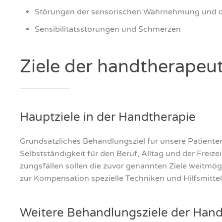
Stö­run­gen der sen­so­ri­schen Wahr­neh­mung und d
Sen­si­bi­li­täts­stö­run­gen und Schmer­zen
Zie­le der hand­the­ra­peu
Haupt­zie­le in der Hand­the­ra­pie
Grund­sätz­li­ches Behand­lungs­ziel für unse­re Pati­en­ten
Selbst­stän­dig­keit für den Beruf, All­tag und der Frei­z
zungs­fäl­len sol­len die zuvor genann­ten Zie­le weit­mög
zur Kom­pen­sa­ti­on spe­zi­el­le Tech­ni­ken und Hilfs­mit­te
Wei­te­re Behand­lungs­zie­le der Hand­