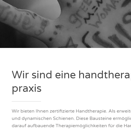
Wir sind eine hand­the­ra
pra­xis
Wir bie­ten Ihnen zer­ti­fi­zier­te Hand­the­ra­pie. Als erwei­
und dyna­mi­schen Schie­nen. Die­se Bau­stei­ne ermög­li
dar­auf auf­bau­en­de The­ra­pie­mög­lich­kei­ten für die Han