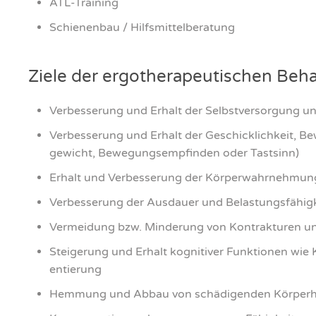
ATL-Trai­ning
Schie­nen­bau / Hilfs­mit­tel­be­ra­tung
Zie­le der ergo­the­ra­peu­ti­schen Be
Ver­bes­se­rung und Erhalt der Selbst­ver­sor­gung und
Ver­bes­se­rung und Erhalt der Geschick­lich­keit, Bew
ge­wicht, Bewe­gungs­emp­fin­den oder Tast­sinn)
Erhalt und Ver­bes­se­rung der Kör­per­wahr­neh­mun
Ver­bes­se­rung der Aus­dau­er und Belas­tungs­fä­hig­
Ver­mei­dung bzw. Min­de­rung von Kon­trak­tu­ren
Stei­ge­rung und Erhalt kogni­ti­ver Funk­tio­nen wie K
en­tie­rung
Hem­mung und Abbau von schä­di­gen­den Kör­per­h