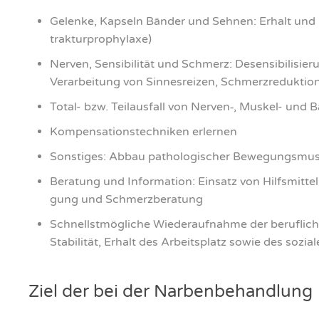
Gelen­ke, Kap­seln Bän­der und Seh­nen: Erhalt und Erw
trak­tur­pro­phy­la­xe)
Ner­ven, Sen­si­bi­li­tät und Schmerz: Desen­si­bi­li­s
Ver­ar­bei­tung von Sin­nes­rei­zen, Schmerz­re­duk­t
Total- bzw. Teil­aus­fall von Nerven‑, Mus­kel- und Ban
Kom­pen­sa­ti­ons­tech­ni­ken erler­nen
Sons­ti­ges: Abbau patho­lo­gi­scher Bewe­gungs­mus­t
Bera­tung und Infor­ma­ti­on: Ein­satz von Hilfs­mit­te
gung und Schmerz­be­ra­tung
Schnellst­mög­li­che Wie­der­auf­nah­me der beruf­li­chen
Sta­bi­li­tät, Erhalt des Arbeits­platz sowie des sozia­
Ziel der bei der Nar­ben­be­hand­lung