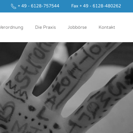
+ 49 - 6128-757544
Fax + 49 - 6128-480262
Ver­ord­nung
Die Pra­xis
Job­bör­se
Kontakt