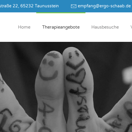
traße 22, 65232 Taunusstein
empfang@ergo-schaab.de
Home
The­ra­pie­an­ge­bo­te
Haus­be­su­che