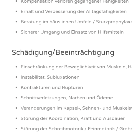
Kom­pen­sa­ti­on ver­lo­ren gegan­ge­ner Fähig­kei­ten
Erhalt und Ver­bes­se­rung der All­tags­fä­hig­kei­ten
Bera­tung im häus­li­chen Umfeld / Sturz­pro­phy­la­x
Siche­rer Umgang und Ein­satz von Hilfs­mit­teln
Schädigung/Beeinträchtigung
Ein­schrän­kung der Beweg­lich­keit von Mus­keln,
Insta­bi­li­tät, Sub­lu­xa­tio­nen
Kon­trak­tu­ren und Rup­tu­ren
Schnitt­ver­let­zun­gen, Nar­ben und Öde­me
Ver­än­de­run­gen im Kapsel‑, Seh­nen- und Mus­kel­
Stö­rung der Koor­di­na­ti­on, Kraft und Aus­dau­er
Stö­rung der Schreib­mo­to­rik / Fein­mo­to­rik / Grob­